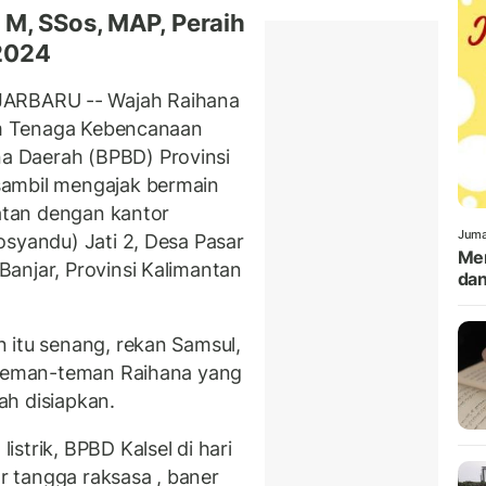
M, SSos, MAP, Peraih
2024
ARBARU -- Wajah Raihana
Tim Tenaga Kebencanaan
 Daerah (BPBD) Provinsi
sambil mengajak bermain
katan dengan kantor
Juma
osyandu) Jati 2, Desa Pasar
Men
anjar, Provinsi Kalimantan
dan
 itu senang, rekan Samsul,
n teman-teman Raihana yang
dah disiapkan.
strik, BPBD Kalsel di hari
 tangga raksasa , baner