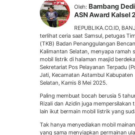
Bambang Dedi 
Oleh:
ASN Award Kalsel 
REPUBLIKA.CO.ID, BANJ
terlihat ceria saat Samsul, petugas 
(TKB) Badan Penanggulangan Bencana
Kalimantan Selatan, menyapa ramah 
mobil listrik di halaman masjid berde
Sekretariat Pos Pelayanan Terpadu (P
Jati, Kecamatan Astambul Kabupaten B
Selatan, Kamis 8 Mei 2025.
Paling membuat bocah berusia 5 tahun
Rizali dan Azidin juga mempersilaka
lain ikut bermain mobil listrik yang su
Tak hanya menyediakan mobil mainan li
yang sama menyiapkan permainan ular