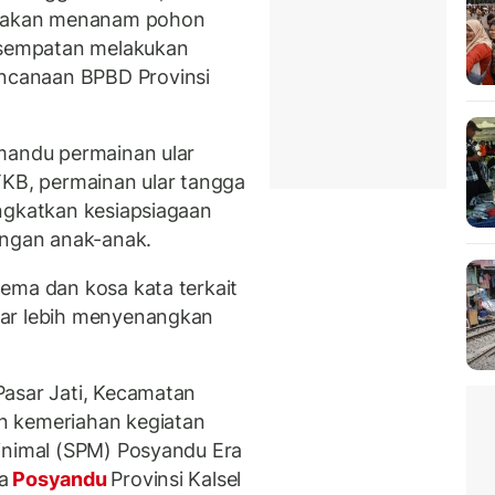
 ajakan menanam pohon
kesempatan melakukan
canaan BPBD Provinsi
emandu permainan ular
TKB, permainan ular tangga
ngkatkan kesiapsiagaan
angan anak-anak.
ema dan kosa kata terkait
jar lebih menyenangkan
Pasar Jati, Kecamatan
n kemeriahan kegiatan
inimal (SPM) Posyandu Era
a
Posyandu
Provinsi Kalsel