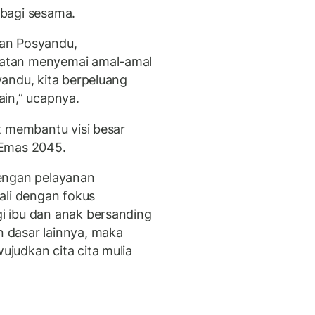
bagi sesama.
atan Posyandu,
atan menyemai amal-amal
andu, kita berpeluang
in,” ucapnya.
t membantu visi besar
 Emas 2045.
engan pelayanan
ali dengan fokus
 ibu dan anak bersanding
 dasar lainnya, maka
judkan cita cita mulia