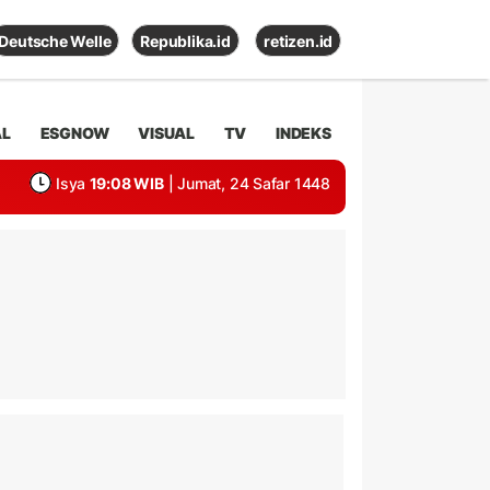
Deutsche Welle
Republika.id
retizen.id
AL
ESGNOW
VISUAL
TV
INDEKS
Isya
19:08 WIB
| Jumat, 24 Safar 1448