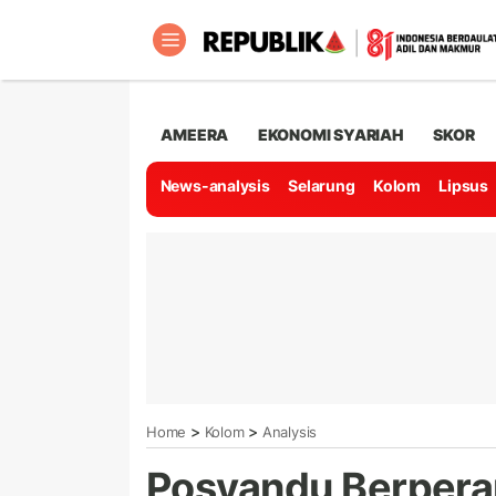
AMEERA
EKONOMI SYARIAH
SKOR
News-analysis
Selarung
Kolom
Lipsus
>
>
Home
Kolom
Analysis
Posyandu Berpera