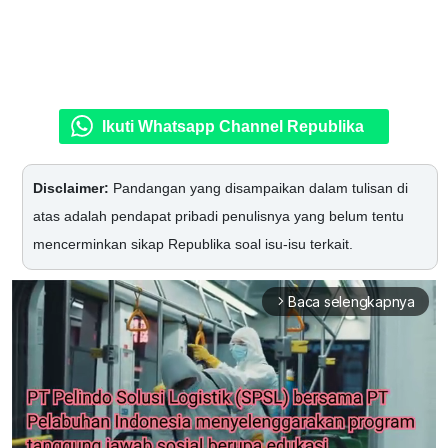
Ikuti Whatsapp Channel Republika
Disclaimer:
Pandangan yang disampaikan dalam tulisan di
atas adalah pendapat pribadi penulisnya yang belum tentu
mencerminkan sikap Republika soal isu-isu terkait.
Baca selengkapnya
arrow_forward_ios