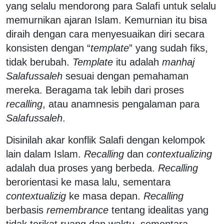
yang selalu mendorong para Salafi untuk selalu
memurnikan ajaran Islam. Kemurnian itu bisa
diraih dengan cara menyesuaikan diri secara
konsisten dengan “
template
” yang sudah fiks,
tidak berubah.
Template
itu adalah
manhaj
Salafussaleh
sesuai dengan pemahaman
mereka. Beragama tak lebih dari proses
recalling
, atau anamnesis pengalaman para
Salafussaleh
.
Disinilah akar konflik Salafi dengan kelompok
lain dalam Islam.
Recalling
dan
contextualizing
adalah dua proses yang berbeda.
Recalling
berorientasi ke masa lalu, sementara
contextualizig
ke masa depan.
Recalling
berbasis
remembrance
tentang idealitas yang
tidak terikat ruang dan waktu, sementara