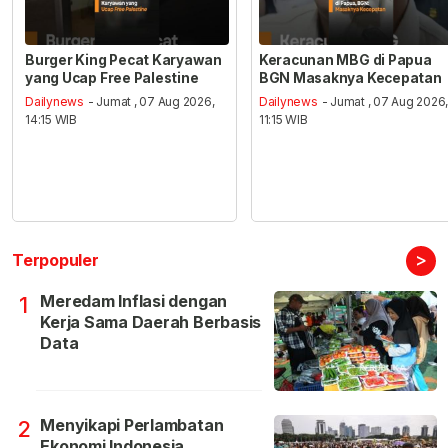
Burger King Pecat Karyawan
Keracunan MBG di Papua
yang Ucap Free Palestine
BGN Masaknya Kecepatan
Dailynews
- Jumat , 07 Aug 2026,
Dailynews
- Jumat , 07 Aug 2026
14:15 WIB
11:15 WIB
>
Terpopuler
Meredam Inflasi dengan
1
Kerja Sama Daerah Berbasis
Data
Menyikapi Perlambatan
2
Ekonomi Indonesia