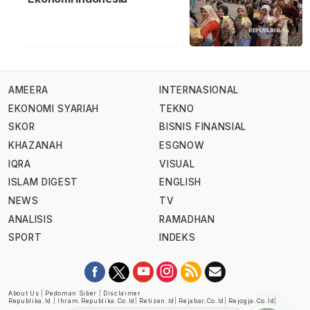
AMEERA
INTERNASIONAL
EKONOMI SYARIAH
TEKNO
SKOR
BISNIS FINANSIAL
KHAZANAH
ESGNOW
IQRA
VISUAL
ISLAM DIGEST
ENGLISH
NEWS
TV
ANALISIS
RAMADHAN
SPORT
INDEKS
About Us
|
Pedoman Siber
|
Disclaimer
Republika.id
|
Ihram.republika.co.id
|
Retizen.id
|
Rejabar.co.id
|
Rejogja.co.id
|