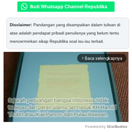
Ikuti Whatsapp Channel Republika
Disclaimer:
Pandangan yang disampaikan dalam tulisan di
atas adalah pendapat pribadi penulisnya yang belum tentu
mencerminkan sikap Republika soal isu-isu terkait.
Baca selengkapnya
arrow_forward_ios
Powered by 
GliaStudios