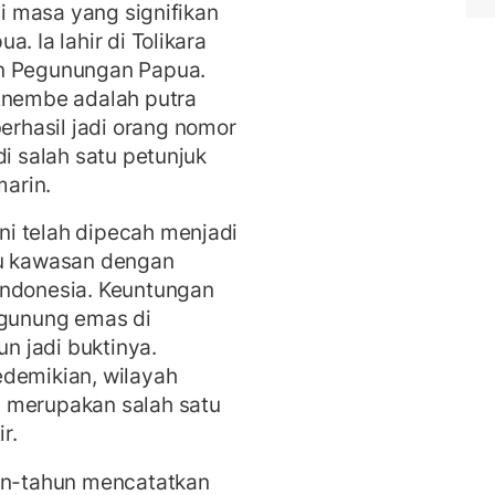
ni masa yang signifikan
. Ia lahir di Tolikara
an Pegunungan Papua.
 Enembe adalah putra
rhasil jadi orang nomor
di salah satu petunjuk
marin.
i telah dipecah menjadi
tu kawasan dengan
Indonesia. Keuntungan
 gunung emas di
 jadi buktinya.
edemikian, wilayah
 merupakan salah satu
ir.
hun-tahun mencatatkan