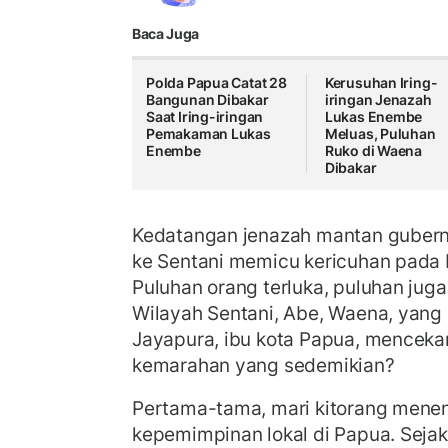
Baca Juga
Polda Papua Catat 28
Kerusuhan Iring-
Bangunan Dibakar
iringan Jenazah
Saat Iring-iringan
Lukas Enembe
Pemakaman Lukas
Meluas, Puluhan
Enembe
Ruko di Waena
Dibakar
Kedatangan jenazah mantan guber
ke Sentani memicu kericuhan pada 
Puluhan orang terluka, puluhan jug
Wilayah Sentani, Abe, Waena, yang
Jayapura, ibu kota Papua, mencekam
kemarahan yang sedemikian?
Pertama-tama, mari kitorang mene
kepemimpinan lokal di Papua. Seja