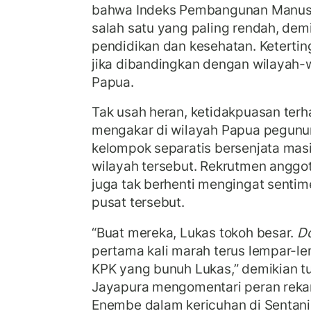
bahwa Indeks Pembangunan Manusia
salah satu yang paling rendah, demi
pendidikan dan kesehatan. Keterting
jika dibandingkan dengan wilayah-w
Papua.
Tak usah heran, ketidakpuasan ter
mengakar di wilayah Papua pegunun
kelompok separatis bersenjata masih
wilayah tersebut. Rekrutmen anggo
juga tak berhenti mengingat senti
pusat tersebut.
“Buat mereka, Lukas tokoh besar.
D
pertama kali marah terus lempar-l
KPK yang bunuh Lukas,” demikian tut
Jayapura mengomentari peran reka
Enembe dalam kericuhan di Sentani 