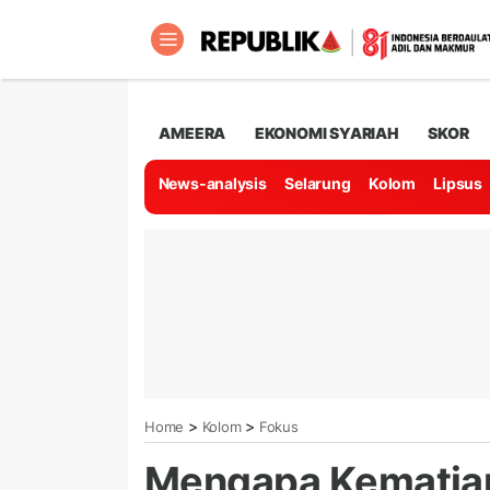
AMEERA
EKONOMI SYARIAH
SKOR
News-analysis
Selarung
Kolom
Lipsus
>
>
Home
Kolom
Fokus
Mengapa Kematia