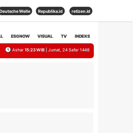
Deutsche Welle
Republika.id
retizen.id
AL
ESGNOW
VISUAL
TV
INDEKS
Ashar
15:23 WIB
| Jumat, 24 Safar 1448