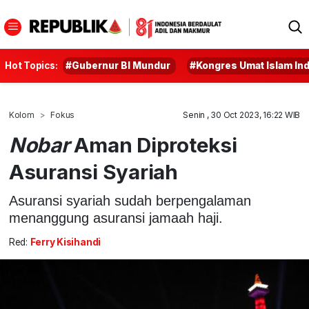
Hot Topics:
#Gubernur BI Mundur
#Kongres Umat Islam In
Kolom
Fokus
Senin , 30 Oct 2023, 16:22 WIB
Nobar
Aman Diproteksi
Asuransi Syariah
Asuransi syariah sudah berpengalaman
menanggung asuransi jamaah haji.
Red:
Ferry Kisihandi