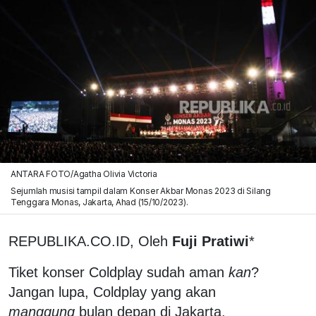
ANTARA FOTO/Agatha Olivia Victoria
Sejumlah musisi tampil dalam Konser Akbar Monas 2023 di Silang
Tenggara Monas, Jakarta, Ahad (15/10/2023).
REPUBLIKA.CO.ID, Oleh
Fuji Pratiwi
*
Tiket konser Coldplay sudah aman
kan
?
Jangan lupa, Coldplay yang akan
manggung
bulan depan di Jakarta.