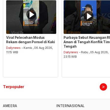
Viral Pelecehan Modus
Purbaya Sebut Keuangan RI
Rekam dengan Ponsel di Kaki
Aman di Tengah Konflik Tim
Tengah
Dailynews
- Kamis , 06 Aug 2026,
11:15 WIB
Dailynews
- Rabu , 05 Aug 2026,
23:15 WIB
>
Terpopuler
AMEERA
INTERNASIONAL