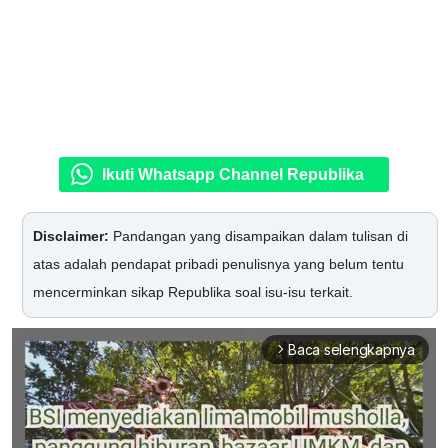
Ikuti Whatsapp Channel Republika
Disclaimer:
Pandangan yang disampaikan dalam tulisan di
atas adalah pendapat pribadi penulisnya yang belum tentu
mencerminkan sikap Republika soal isu-isu terkait.
Baca selengkapnya
arrow_forward_ios