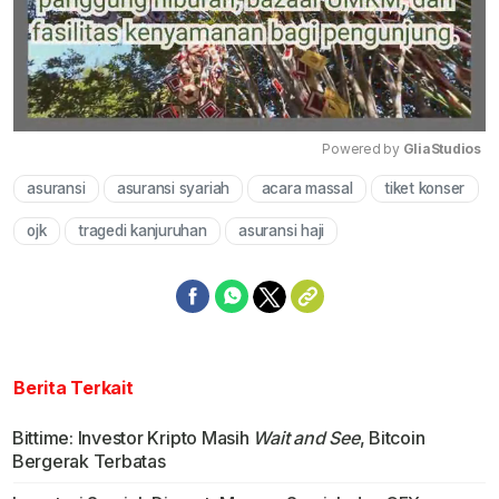
Powered by 
GliaStudios
asuransi
asuransi syariah
acara massal
tiket konser
Mute
ojk
tragedi kanjuruhan
asuransi haji
Berita Terkait
Bittime: Investor Kripto Masih
Wait and See
, Bitcoin
Bergerak Terbatas