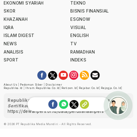
EKONOMI SYARIAH
TEKNO
SKOR
BISNIS FINANSIAL
KHAZANAH
ESGNOW
IQRA
VISUAL
ISLAM DIGEST
ENGLISH
NEWS
TV
ANALISIS
RAMADHAN
SPORT
INDEKS
About Us
|
Pedoman Siber
|
Disclaimer
Republika.id
|
Ihram.republika.co.id
|
Retizen.id
|
Rejabar.co.id
|
Rejogja.co.id
|
Republika telah diverifikasi oleh Dewan Pers
Sertifikat Nomor 1058/DP-Verifikasi/K/XII/2022
https://dewanpers.or.id/data/perusahaanpers
Ask me!
© 2026 PT Republika Media Mandiri - All Rights Reserved.