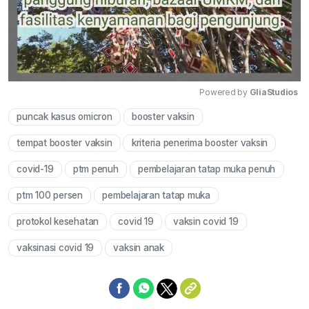
Powered by 
GliaStudios
puncak kasus omicron
booster vaksin
Mute
tempat booster vaksin
kriteria penerima booster vaksin
covid-19
ptm penuh
pembelajaran tatap muka penuh
ptm 100 persen
pembelajaran tatap muka
protokol kesehatan
covid 19
vaksin covid 19
vaksinasi covid 19
vaksin anak