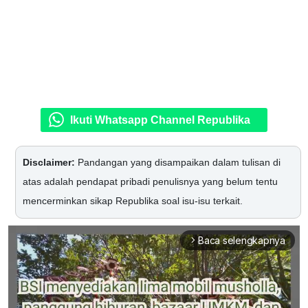
Ikuti Whatsapp Channel Republika
Disclaimer:
Pandangan yang disampaikan dalam tulisan di
atas adalah pendapat pribadi penulisnya yang belum tentu
mencerminkan sikap Republika soal isu-isu terkait.
Baca selengkapnya
arrow_forward_ios