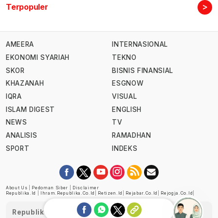
>
Terpopuler
AMEERA
INTERNASIONAL
EKONOMI SYARIAH
TEKNO
SKOR
BISNIS FINANSIAL
KHAZANAH
ESGNOW
IQRA
VISUAL
ISLAM DIGEST
ENGLISH
NEWS
TV
ANALISIS
RAMADHAN
SPORT
INDEKS
About Us
|
Pedoman Siber
|
Disclaimer
Republika.id
|
Ihram.republika.co.id
|
Retizen.id
|
Rejabar.co.id
|
Rejogja.co.id
|
Republika telah diverifikasi oleh Dewan Pers