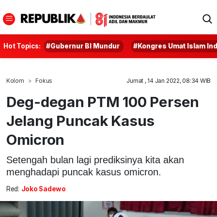
Hot Topics:
#Gubernur BI Mundur
#Kongres Umat Islam In
Kolom
Fokus
Jumat , 14 Jan 2022, 08:34 WIB
Deg-degan PTM 100 Persen
Jelang Puncak Kasus
Omicron
Setengah bulan lagi prediksinya kita akan
menghadapi puncak kasus omicron.
Red:
Joko Sadewo