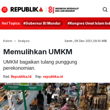
Hot Topics:
#Gubernur BI Mundur
#Kongres Umat Islam In
Kolom
Analysis
Senin , 06 Dec 2021, 09:10 WIB
Memulihkan UMKM
UMKM bagaikan tulang punggung
perekonomian.
Red:
Republika.id
Rep:
republika.id