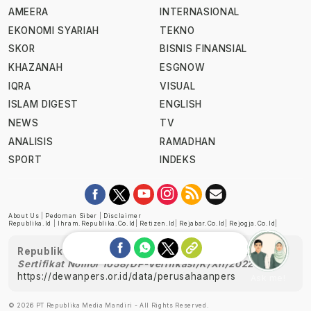
AMEERA
INTERNASIONAL
EKONOMI SYARIAH
TEKNO
SKOR
BISNIS FINANSIAL
KHAZANAH
ESGNOW
IQRA
VISUAL
ISLAM DIGEST
ENGLISH
NEWS
TV
ANALISIS
RAMADHAN
SPORT
INDEKS
About Us
|
Pedoman Siber
|
Disclaimer
Republika.id
|
Ihram.republika.co.id
|
Retizen.id
|
Rejabar.co.id
|
Rejogja.co.id
|
Republika telah diverifikasi oleh Dewan Pers
Sertifikat Nomor 1058/DP-Verifikasi/K/XII/2022
https://dewanpers.or.id/data/perusahaanpers
Ask me!
© 2026 PT Republika Media Mandiri - All Rights Reserved.