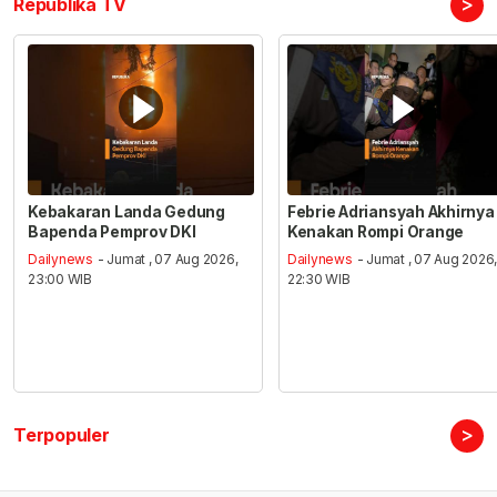
>
Republika TV
Kebakaran Landa Gedung
Febrie Adriansyah Akhirnya
Bapenda Pemprov DKI
Kenakan Rompi Orange
Dailynews
- Jumat , 07 Aug 2026,
Dailynews
- Jumat , 07 Aug 2026
23:00 WIB
22:30 WIB
>
Terpopuler