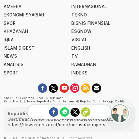
AMEERA
INTERNASIONAL
EKONOMI SYARIAH
TEKNO
SKOR
BISNIS FINANSIAL
KHAZANAH
ESGNOW
IQRA
VISUAL
ISLAM DIGEST
ENGLISH
NEWS
TV
ANALISIS
RAMADHAN
SPORT
INDEKS
About Us
|
Pedoman Siber
|
Disclaimer
Republika.id
|
Ihram.republika.co.id
|
Retizen.id
|
Rejabar.co.id
|
Rejogja.co.id
|
Republika telah diverifikasi oleh Dewan Pers
Sertifikat Nomor 1058/DP-Verifikasi/K/XII/2022
https://dewanpers.or.id/data/perusahaanpers
Ask me!
© 2026 PT Republika Media Mandiri - All Rights Reserved.