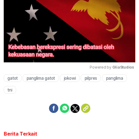
Powered by 
GliaStudios
gatot
panglima gatot
jokowi
pilpres
panglima
Mute
tni
Berita Terkait