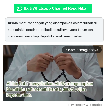
Ikuti Whatsapp Channel Republika
Disclaimer:
Pandangan yang disampaikan dalam tulisan di
atas adalah pendapat pribadi penulisnya yang belum tentu
mencerminkan sikap Republika soal isu-isu terkait.
Baca selengkapnya
arrow_forward_ios
Powered by 
GliaStudios